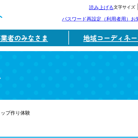
文字サイズ
読み上げる
ト
パスワード再設定（利用者用）
お
事業者のみなさま
地域コーディネー
ム
リップ作り体験