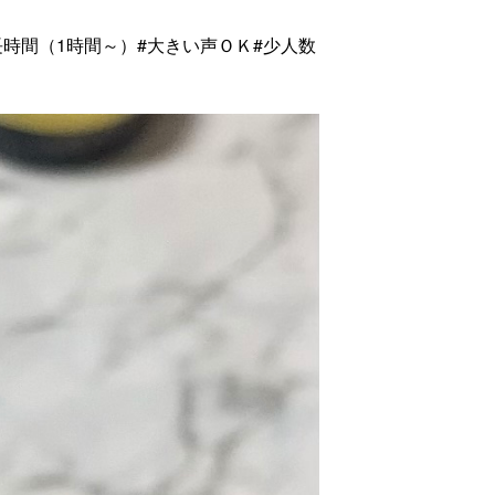
長時間（1時間～）
#大きい声ＯＫ
#少人数