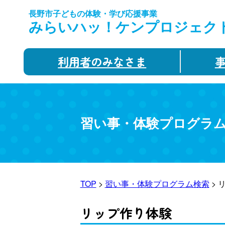
長野市子どもの体験・学び応援事業
みらいハッ！ケンプロジェク
利用者のみなさま
習い事・体験プログラ
TOP
>
習い事・体験プログラム検索
> 
リップ作り体験