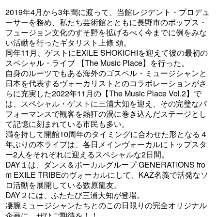
2019年4月から3年間に渡って、当館レジデント・プロデュ
ーサーを務め、私たち芸術館とともに長野市のポップス・
フュージョン文化のすそ野を拡げるべく今までに例をみな
い活動を行ったギタリスト上條 頌。
同年11月、ゲストにEXILE SHOKICHIを迎えて彼の最初の
スペシャル・ライブ 【The Music Place】を行った。
自身のルーツでもある海外のゴスペル・ミュージシャンと
日本を代表するヴォーカリストとのコラボレーションがさ
らに充実した2022年11月の【The Music Place Vol.2】で
は、スペシャル・ゲストに三浦大知を迎え、その完璧なパ
フォーマンスで観客を熱狂の渦に巻き込んだステージとし
て記憶に刻まれている市民も多い。
満を持して開館10周年のタイミングに合わせた形となる４
年ぶりの本ライブは、各日メインヴォーカルにトップスタ
ー2人をそれぞれに迎えるスペシャルな2日間。
DAY１は、ダンス＆ボーカルグループ GENERATIONS fro
m EXILE TRIBEのヴォーカルにして、KAZ名義で活発なソ
ロ活動を展開している数原龍友。
DAY２には、ふたたび三浦大知が登場。
凄腕ミュージシャンたちとのこの日限りの完全オリジナル
企画に、ぜひご期待を！！