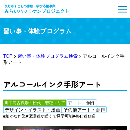
長野市子どもの体験・学び応援事業
みらいハッ！ケンプロジェクト
MENU
習い事・体験プログラム
TOP
>
習い事・体験プログラム検索
> アルコールインク手
形アート
アルコールインク手形アート
川中島古戦場・松代・若穂エリア
アート・創作
デザイン・イラスト・漫画
その他アート・創作
#細かな作業
#保護者が近くで見学可能
#初心者歓迎