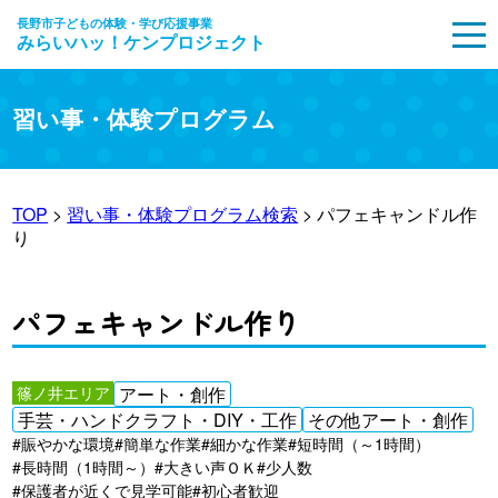
長野市子どもの体験・学び応援事業
みらいハッ！ケンプロジェクト
MENU
習い事・体験プログラム
TOP
>
習い事・体験プログラム検索
> パフェキャンドル作
り
パフェキャンドル作り
篠ノ井エリア
アート・創作
手芸・ハンドクラフト・DIY・工作
その他アート・創作
#賑やかな環境
#簡単な作業
#細かな作業
#短時間（～1時間）
#長時間（1時間～）
#大きい声ＯＫ
#少人数
#保護者が近くで見学可能
#初心者歓迎