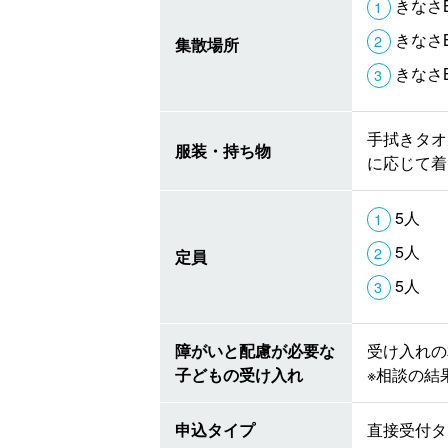
きなさ
きなさ
集散場所
きなさ
手拭きタオ
服装・持ち物
に応じて着
5人
5人
定員
5人
障がいと配慮が必要な
受け入れの
子どもの受け入れ
※相談の結
申込タイプ
直接受付タ