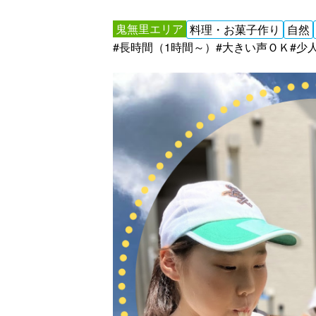
鬼無里エリア
料理・お菓子作り
自然
#長時間（1時間～）
#大きい声ＯＫ
#少