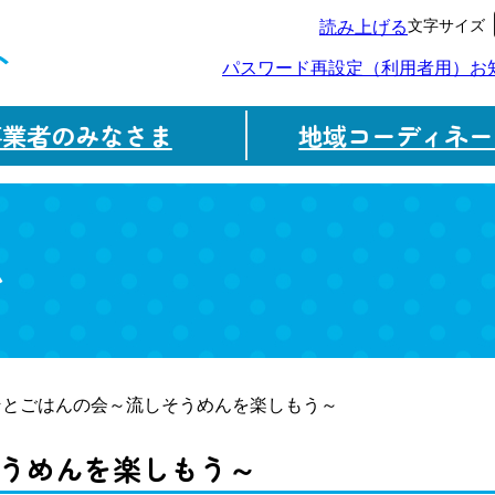
文字サイズ
読み上げる
ト
パスワード再設定（利用者用）
お
事業者のみなさま
地域コーディネー
ム
そとごはんの会～流しそうめんを楽しもう～
うめんを楽しもう～