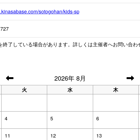
w.kinasabase.com/sotogohan/kids-sp
9727
を終了している場合があります。詳しくは主催者へお問い合わ
2026
年
8月
火
水
木
4
5
6
11
12
13