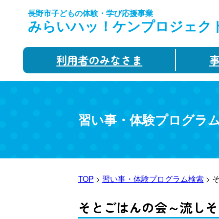
長野市子どもの体験・学び応援事業
みらいハッ！ケンプロジェク
利用者のみなさま
習い事・体験プログラ
TOP
>
習い事・体験プログラム検索
> 
そとごはんの会～流しそ