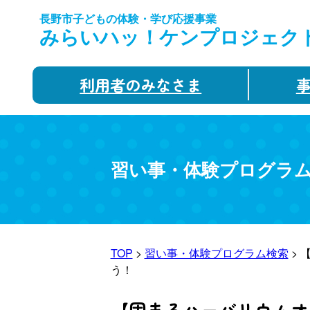
長野市子どもの体験・学び応援事業
みらいハッ！ケンプロジェク
利用者のみなさま
習い事・体験プログラ
TOP
>
習い事・体験プログラム検索
> 
う！
【固まるハーバリウムオ