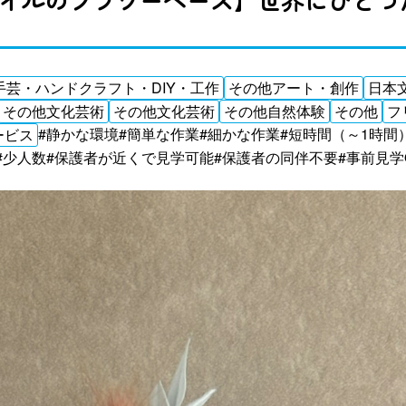
手芸・ハンドクラフト・DIY・工作
その他アート・創作
日本
その他文化芸術
その他文化芸術
その他自然体験
その他
フ
#静かな環境
#簡単な作業
#細かな作業
#短時間（～1時間
ービス
#少人数
#保護者が近くで見学可能
#保護者の同伴不要
#事前見学