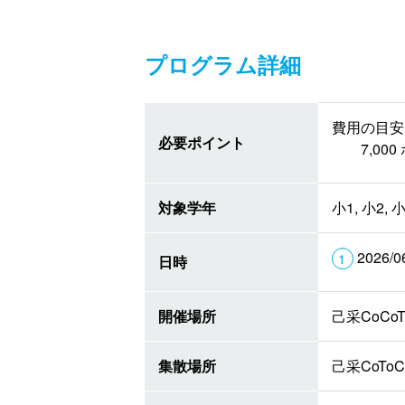
プログラム詳細
費用の目安 
必要ポイント
7,0
対象学年
小1, 小2, 小
2026/0
日時
開催場所
己采CoC
集散場所
己采CoT