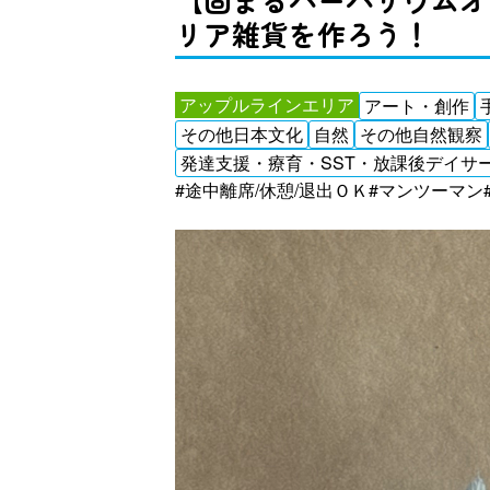
リア雑貨を作ろう！
アップルラインエリア
アート・創作
その他日本文化
自然
その他自然観察
発達支援・療育・SST・放課後デイサ
#途中離席/休憩/退出ＯＫ
#マンツーマン