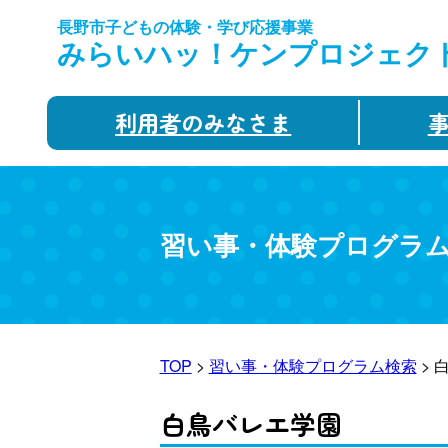
長野市子どもの体験・学び応援事業
みらいハッ！ケンプロジェク
利用者のみなさま
習い事・体験プログラ
TOP
>
習い事・体験プログラム検索
> 
白鳥バレエ学園