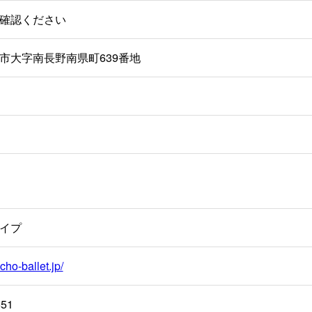
確認ください
市大字南長野南県町639番地
イプ
cho-ballet.jp/
551