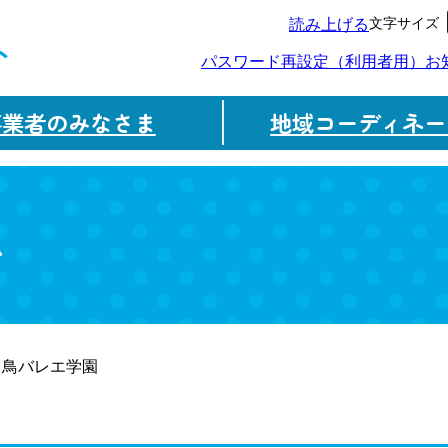
文字サイズ
読み上げる
ト
パスワード再設定（利用者用）
お
事業者のみなさま
地域コーディネー
ム
白鳥バレエ学園