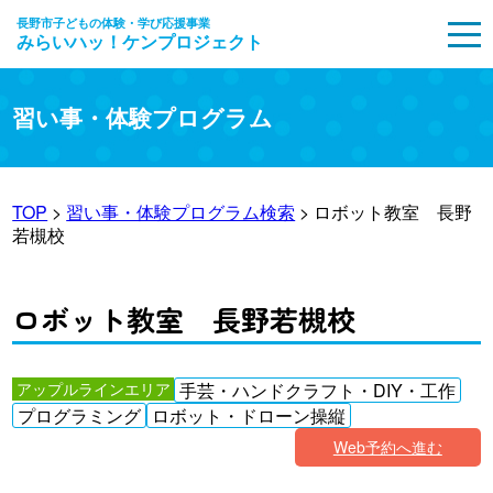
長野市子どもの体験・学び応援事業
みらいハッ！ケンプロジェクト
MENU
習い事・体験プログラム
TOP
>
習い事・体験プログラム検索
> ロボット教室 長野
若槻校
ロボット教室 長野若槻校
アップルラインエリア
手芸・ハンドクラフト・DIY・工作
プログラミング
ロボット・ドローン操縦
Web予約へ進む