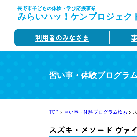
長野市子どもの体験・学び応援事業
みらいハッ！ケンプロジェク
利用者のみなさま
習い事・体験プログラ
TOP
>
習い事・体験プログラム検索
> 
スズキ・メソード ヴァ