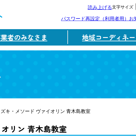
文字サイズ
読み上げる
ト
パスワード再設定（利用者用）
お
事業者のみなさま
地域コーディネー
ム
スズキ・メソード ヴァイオリン 青木島教室
イオリン 青木島教室