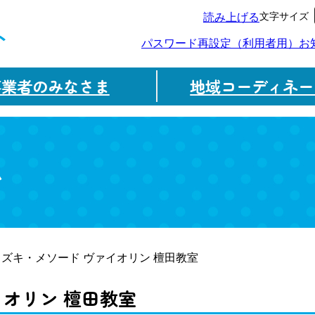
文字サイズ
読み上げる
ト
パスワード再設定（利用者用）
お
事業者のみなさま
地域コーディネー
ム
スズキ・メソード ヴァイオリン 檀田教室
イオリン 檀田教室