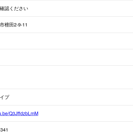
確認ください
檀田2-9-11
イプ
utu.be/Q3JffdzbLmM
6341