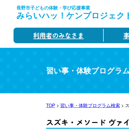
長野市子どもの体験・学び応援事業
みらいハッ！ケンプロジェク
利用者のみなさま
習い事・体験プログラ
TOP
>
習い事・体験プログラム検索
> 
スズキ・メソード ヴァ