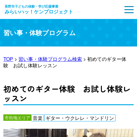
長野市子どもの体験・学び応援事業
みらいハッ！ケンプロジェクト
MENU
習い事・体験プログラム
TOP
>
習い事・体験プログラム検索
> 初めてのギター体
験 お試し体験レッスン
初めてのギター体験 お試し体験レ
ッスン
市街地エリア
音楽
ギター・ウクレレ・マンドリン