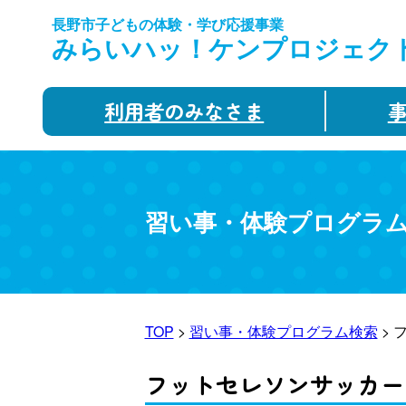
長野市子どもの体験・学び応援事業
みらいハッ！ケンプロジェク
利用者のみなさま
習い事・体験プログラ
TOP
>
習い事・体験プログラム検索
> 
フットセレソンサッカー