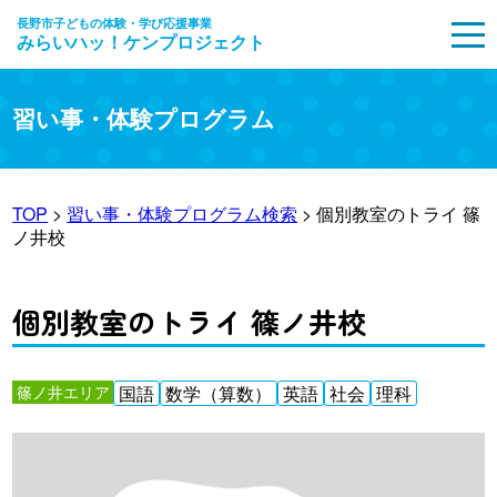
長野市子どもの体験・学び応援事業
みらいハッ！ケンプロジェクト
MENU
習い事・体験プログラム
TOP
>
習い事・体験プログラム検索
> 個別教室のトライ 篠
ノ井校
個別教室のトライ 篠ノ井校
篠ノ井エリア
国語
数学（算数）
英語
社会
理科