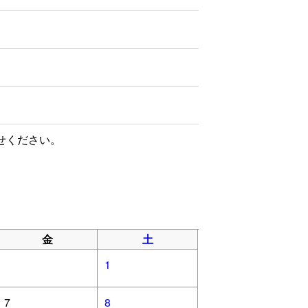
せください。
金
土
1
7
8