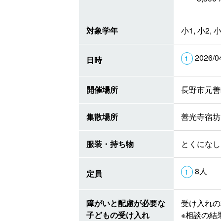
対象学年
小1, 小2, 小
2026/0
日時
開催場所
長野市元善
集散場所
善光寺宿坊
服装・持ち物
とくになし
8人
定員
障がいと配慮が必要な
受け入れの
子どもの受け入れ
※相談の結