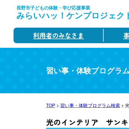
長野市子どもの体験・学び応援事業
みらいハッ！ケンプロジェク
利用者のみなさま
習い事・体験プログラ
TOP
>
習い事・体験プログラム検索
> 
光のインテリア サンキ