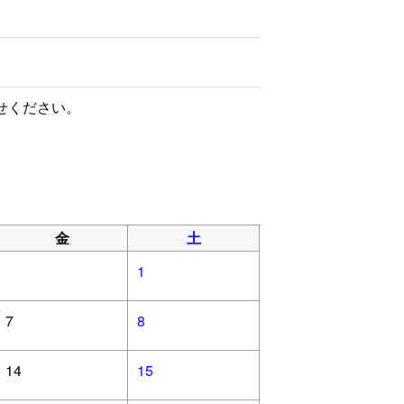
せください。
金
土
1
7
8
14
15