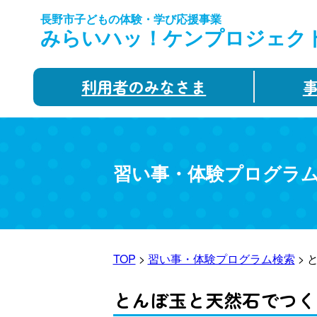
長野市子どもの体験・学び応援事業
みらいハッ！ケンプロジェク
利用者のみなさま
習い事・体験プログラ
TOP
>
習い事・体験プログラム検索
> 
とんぼ玉と天然石でつく