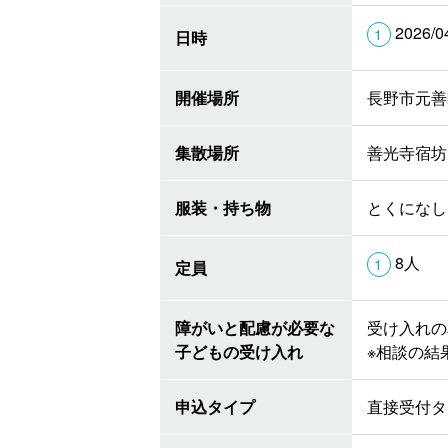
2026/0
日時
開催場所
長野市元善
集散場所
善光寺宿坊
服装・持ち物
とくになし
8人
定員
障がいと配慮が必要な
受け入れの
子どもの受け入れ
※相談の結
申込タイプ
直接受付タ