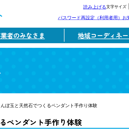
文字サイズ
読み上げる
ト
パスワード再設定（利用者用）
お
事業者のみなさま
地域コーディネー
ム
とんぼ玉と天然石でつくるペンダント手作り体験
るペンダント手作り体験