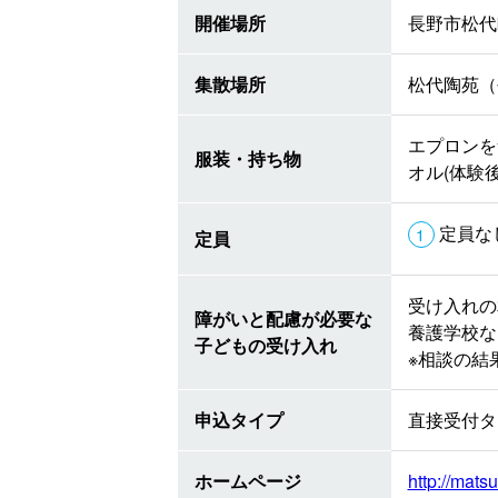
開催場所
長野市松代
集散場所
松代陶苑（
エプロンを
服装・持ち物
オル(体験
定員な
定員
受け入れの
障がいと配慮が必要な
養護学校な
子どもの受け入れ
※相談の結
申込タイプ
直接受付タ
ホームページ
http://mats