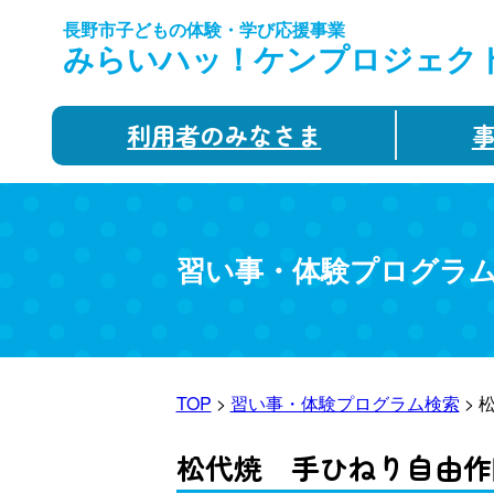
長野市子どもの体験・学び応援事業
みらいハッ！ケンプロジェク
利用者のみなさま
習い事・体験プログラ
TOP
>
習い事・体験プログラム検索
> 
松代焼 手ひねり自由作