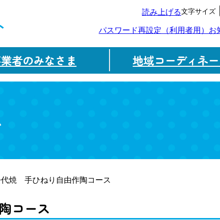
文字サイズ
読み上げる
ト
パスワード再設定（利用者用）
お
事業者のみなさま
地域コーディネー
ム
松代焼 手ひねり自由作陶コース
陶コース