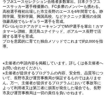
ラブJrユースセレクション合格者多数輩出。日本クラブユ
ースサッカー選手権優勝の、FC多摩のメンバーも携わる。
高校選手権初出場した市立長野のエースを6年間育てる。静
岡学園、聖和学園、興国高校、などテクニック重視の全国
強豪高校でもレギュラー選手を育成。
FCバルセロナアカデミーキャンプでMVP選手を輩出！カマ
タマーレ讃岐、鹿児島ユナイテッド、ボアルース長野で活
躍する選手を育成。
プロを意図的に育てた独自メソッドでこれまで約2,000を指
導。
※主催者の申請内容を掲載しています。詳しくは各主催者へ
お問い合わせください。
※主催者が提供するプログラムの内容、安全性、品質等につ
いて、長野市及び運営事務局が保証するものではありませ
ん。万一、主催者が提供するプログラムにおいて事故等に
よって利用者又は第三者に損害が発生した場合でも、長野
市及び運営事務局は一切の責任を負いかねます。