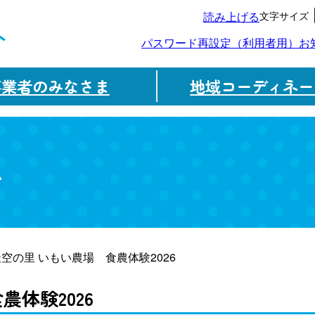
文字サイズ
読み上げる
ト
パスワード再設定（利用者用）
お
事業者のみなさま
地域コーディネー
ム
天空の里 いもい農場 食農体験2026
体験2026