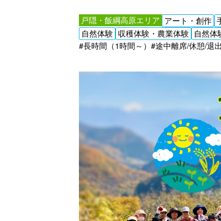
戸隠・飯綱高原エリア
アート・創作
自然体験
収穫体験・農業体験
自然体
#長時間（1時間～）
#途中離席/休憩/退