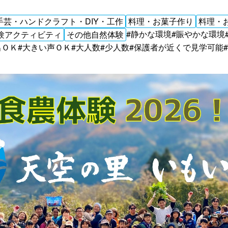
手芸・ハンドクラフト・DIY・工作
料理・お菓子作り
料理・
#静かな環境
#賑やかな環境
験アクティビティ
その他自然体験
出ＯＫ
#大きい声ＯＫ
#大人数
#少人数
#保護者が近くで見学可能