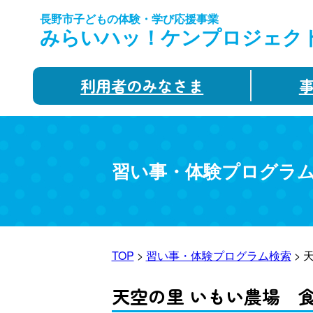
長野市子どもの体験・学び応援事業
みらいハッ！ケンプロジェク
利用者のみなさま
習い事・体験プログラ
TOP
>
習い事・体験プログラム検索
> 
天空の里 いもい農場 食農