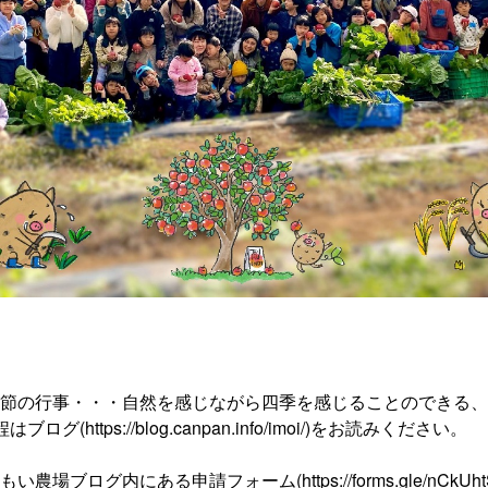
節の行事・・・自然を感じながら四季を感じることのできる、
ttps://blog.canpan.info/imoi/)をお読みください。
ログ内にある申請フォーム(https://forms.gle/nCkUh