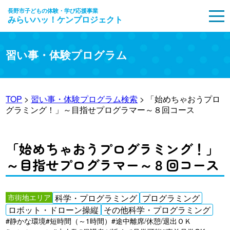
長野市子どもの体験・学び応援事業
みらいハッ！ケンプロジェクト
MENU
習い事・体験プログラム
TOP
>
習い事・体験プログラム検索
> 「始めちゃおうプロ
グラミング！」～目指せプログラマー～８回コース
「始めちゃおうプログラミング！」
～目指せプログラマー～８回コース
市街地エリア
科学・プログラミング
プログラミング
ロボット・ドローン操縦
その他科学・プログラミング
#静かな環境
#短時間（～1時間）
#途中離席/休憩/退出ＯＫ