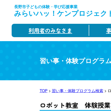
長野市子どもの体験・学び応援事業
みらいハッ！ケンプロジェク
利用者のみなさま
習い事・体験プログラ
TOP
>
習い事・体験プログラム検索
> 
ロボット教室 体験授業