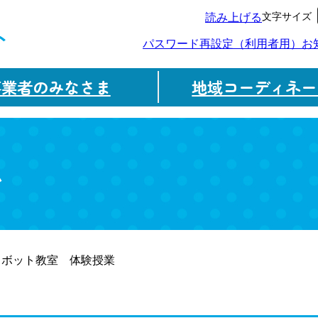
文字サイズ
読み上げる
ト
パスワード再設定（利用者用）
お
事業者のみなさま
地域コーディネー
ム
ロボット教室 体験授業