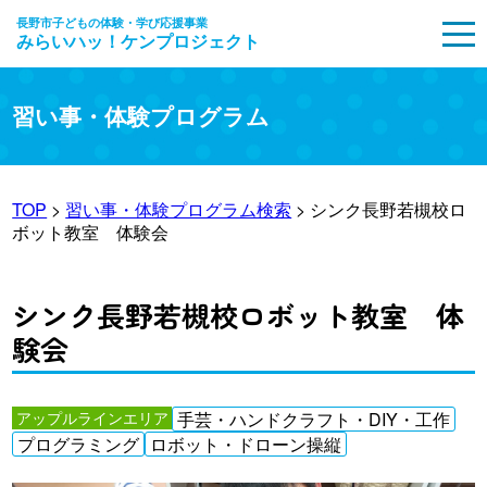
長野市子どもの体験・学び応援事業
みらいハッ！ケンプロジェクト
MENU
習い事・体験プログラム
TOP
>
習い事・体験プログラム検索
> シンク長野若槻校ロ
ボット教室 体験会
シンク長野若槻校ロボット教室 体
験会
アップルラインエリア
手芸・ハンドクラフト・DIY・工作
プログラミング
ロボット・ドローン操縦