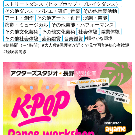
ストリートダンス（ヒップホップ・ブレイクダンス）
その他ダンス・バレエ・舞踊
音楽
その他音楽活動
アート・創作
その他アート・創作
演劇・芸能
演劇・ミュージカル
その他芸能・パフォーマンス
その他文化芸術
その他文化芸術
社会体験
職業体験
その他社会体験
芸術鑑賞
音楽鑑賞
#賑やかな環境
#短時間（～1時間）
#大人数
#保護者が近くで見学可能
#初心者歓迎
#経験者向き