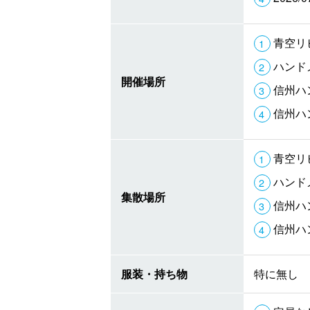
青空リ
ハンド
開催場所
信州ハ
信州ハ
青空リ
ハンド
集散場所
信州ハ
信州ハ
服装・持ち物
特に無し