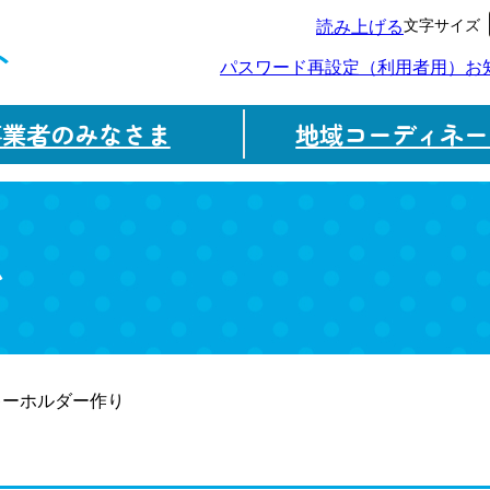
文字サイズ
読み上げる
ト
パスワード再設定（利用者用）
お
事業者のみなさま
地域コーディネー
ム
キーホルダー作り