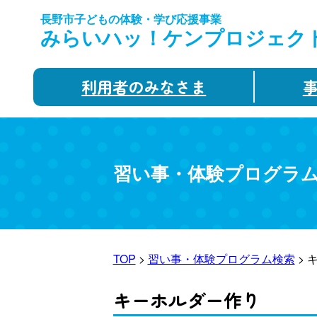
長野市子どもの体験・学び応援事業
みらいハッ！ケンプロジェク
利用者のみなさま
習い事・体験プログラ
TOP
>
習い事・体験プログラム検索
> 
キーホルダー作り