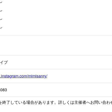
し
し
し
し
イプ
w.instagram.com/mimisanry/
4083
を終了している場合があります。詳しくは主催者へお問い合わ