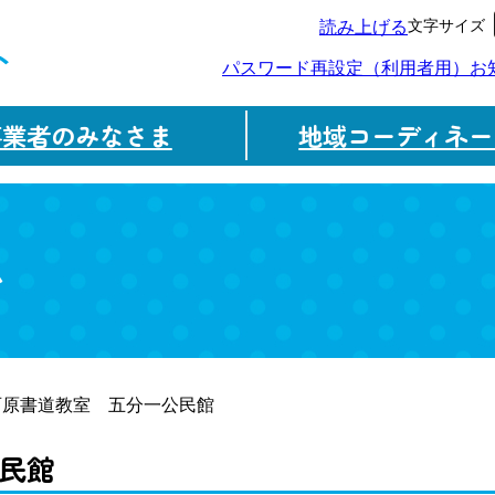
文字サイズ
読み上げる
ト
パスワード再設定（利用者用）
お
事業者のみなさま
地域コーディネー
ム
西原書道教室 五分一公民館
民館