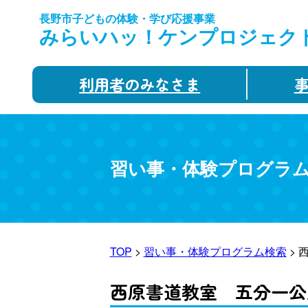
長野市子どもの体験・学び応援事業
みらいハッ！ケンプロジェク
利用者のみなさま
習い事・体験プログラ
TOP
>
習い事・体験プログラム検索
> 
西原書道教室 五分一公