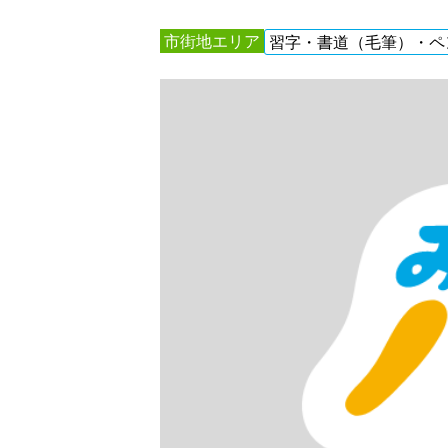
市街地エリア
習字・書道（毛筆）・ペ