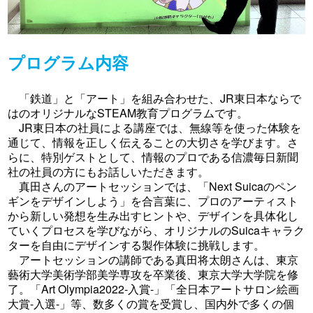
プログラム内容
「鉄道」と「アート」を組み合わせた、JR東日本ならで
はのオリジナルなSTEAM教育プログラムです。
JR東日本の社員による講座では、無線等を使った体験を
通じて、情報を正しく伝えることの大切さを学びます。さ
らに、特別ゲストとして、情報のプロである信濃毎日新聞
社の社員の方にもお話しいただきます。
真田さんのアートセッションでは、「Next Suicaのペン
ギンをデザインしよう」を合言葉に、プロのアーティスト
から新しい発想を生み出すヒントや、デザインを具体化し
ていくプロセスを学びながら、オリジナルのSuicaキャラク
ターを自由にデザインする製作体験に挑戦します。
アートセッションの講師である真田将太朗さんは、東京
藝術大学美術学部美学専攻を卒業後、東京大学大学院を修
了。「Art Olympia2022-入賞-」「全日本アートサロン絵画
大賞-入選-」等、数多くの賞を受賞し、国内外で多くの個