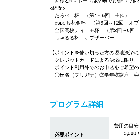
皆様とeスポーツ部活動でお会いでき
<経歴>
たろべ―杯 （第1～5回 主催）
esports花金杯 （第6回～12回 オ
全国高校ティーモ杯 （第2回～6回
しゃるる杯 オブザーバー
【ポイントを使い切った方の現地決済に
クレジットカードによる決済に限り、現
ポイント利用外でのお申込をご希望の
①氏名（フリガナ）②学年③講座 ④
プログラム詳細
費用の目安 
5,0
必要ポイント