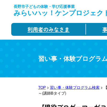
長野市子どもの体験・学び応援事業
みらいハッ！ケンプロジェク
利用者のみなさま
習い事・体験プログラ
TOP
>
習い事・体験プログラム検索
> 
～(講師Bタイプ)
【現役プロゲーマーがコ