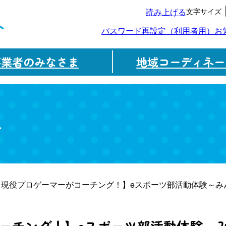
文字サイズ
読み上げる
ト
パスワード再設定（利用者用）
お
事業者のみなさま
地域コーディネー
ム
【現役プロゲーマーがコーチング！】eスポーツ部活動体験～み
ーチング！】eスポーツ部活動体験～