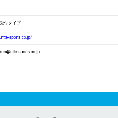
受付タイプ
ntte-sports.co.jp/
ken@ntte-sports.co.jp