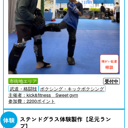
障がい配慮
相談
市街地エリア
受付中
武道・格闘技
ボクシング・キックボクシング
主催者：
kick&fitness Sweet gym
参加費：
2200ポイント
ステンドグラス体験製作【足元ラン
体験
プ】