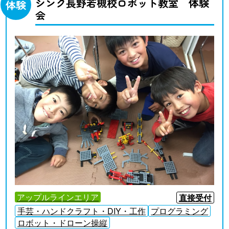
シンク長野若槻校ロボット教室 体験
体験
会
アップルラインエリア
直接受付
手芸・ハンドクラフト・DIY・工作
プログラミング
ロボット・ドローン操縦