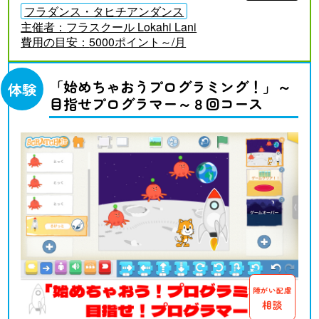
フラダンス・タヒチアンダンス
主催者：
フラスクール Lokahi Lani
費用の目安：
5000ポイント～/月
「始めちゃおうプログラミング！」～
体験
目指せプログラマー～８回コース
障がい配慮
相談