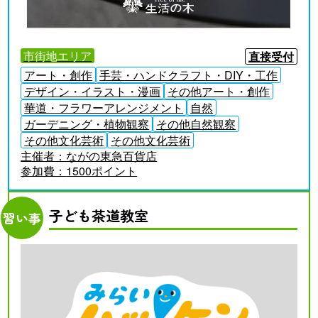
市街地エリア
直接受付
アート・創作
手芸・ハンドクラフト・DIY・工作
デザイン・イラスト・漫画
その他アート・創作
華道・フラワーアレンジメント
自然
ガーデニング・植物観察
その他自然観察
その他文化芸術
その他文化芸術
主催者：
ながの東急百貨店
参加費：
1500ポイント
子ども茶道教室
習い事