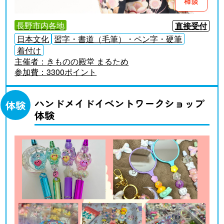
相談
長野市内各地
直接受付
日本文化
習字・書道（毛筆）・ペン字・硬筆
着付け
主催者：
きものの殿堂 まるため
参加費：
3300ポイント
ハンドメイドイベントワークショップ
体験
体験