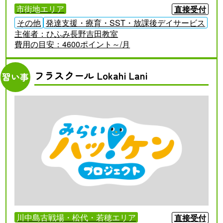
市街地エリア
直接受付
その他
発達支援・療育・SST・放課後デイサービス
主催者：
ひふみ長野吉田教室
費用の目安：
4600ポイント～/月
フラスクール Lokahi Lani
習い事
川中島古戦場・松代・若穂エリア
直接受付