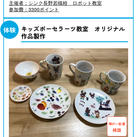
主催者：
シンク長野若槻校 ロボット教室
参加費：
3300ポイント
キッズポーセラーツ教室 オリジナル
体験
作品製作
障がい配慮
相談