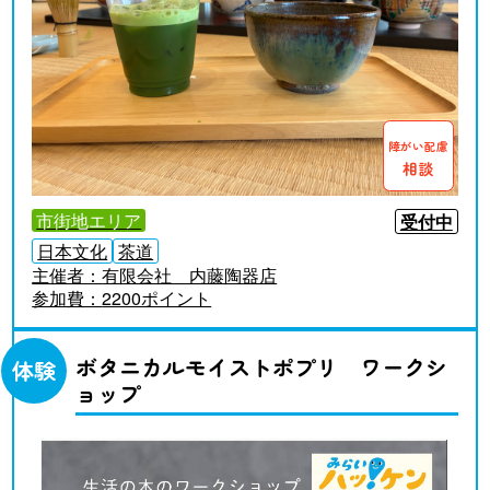
障がい配慮
相談
市街地エリア
受付中
日本文化
茶道
主催者：
有限会社 内藤陶器店
参加費：
2200ポイント
ボタニカルモイストポプリ ワークシ
体験
ョップ