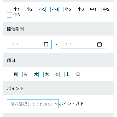
小1
小2
小3
小4
小5
小6
中1
中2
中3
開催期間
～
曜日
月
火
水
木
金
土
日
ポイント
ポイント以下