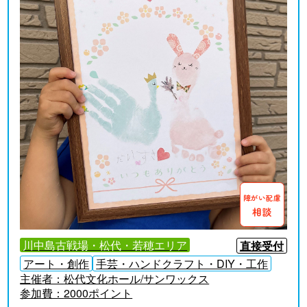
障がい配慮
相談
川中島古戦場・松代・若穂エリア
直接受付
アート・創作
手芸・ハンドクラフト・DIY・工作
主催者：
松代文化ホール/サンワックス
参加費：
2000ポイント