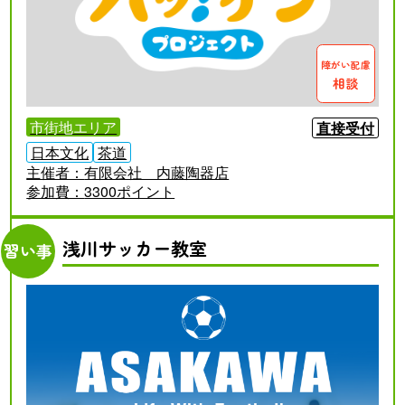
障がい配慮
相談
市街地エリア
直接受付
日本文化
茶道
主催者：
有限会社 内藤陶器店
参加費：
3300ポイント
浅川サッカー教室
習い事