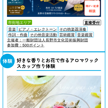
障がい配慮
相談
市街地エリア
直接受付
音楽
ピアノ・エレクトーン
その他楽器演奏
作詞・作曲
その他音楽活動
芸術鑑賞
音楽鑑賞
主催者：
一般財団法人長野市文化芸術振興財団
参加費：
500ポイント
好きな香りとお花で作るアロマワック
体験
スカップ作り体験