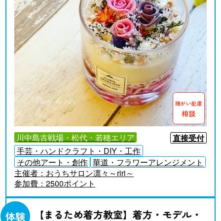
障がい配慮
相談
川中島古戦場・松代・若穂エリア
直接受付
手芸・ハンドクラフト・DIY・工作
その他アート・創作
華道・フラワーアレンジメント
主催者：
おうちサロン凛々～riri～
参加費：
2500ポイント
【まるため着方教室】着方・モデル・
体験