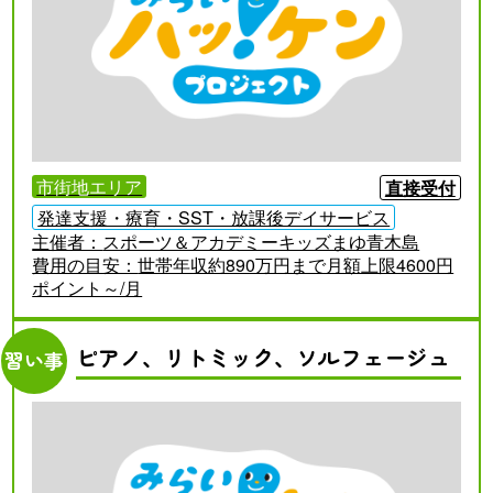
市街地エリア
直接受付
発達支援・療育・SST・放課後デイサービス
主催者：
スポーツ＆アカデミーキッズまゆ青木島
費用の目安：
世帯年収約890万円まで月額上限4600円
ポイント～/月
ピアノ、リトミック、ソルフェージュ
習い事