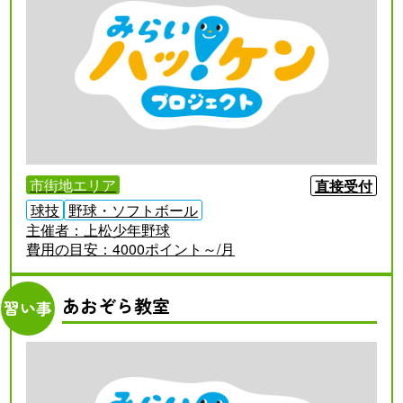
市街地エリア
直接受付
球技
野球・ソフトボール
主催者：
上松少年野球
費用の目安：
4000ポイント～/月
あおぞら教室
習い事