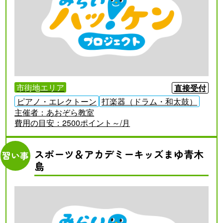
市街地エリア
直接受付
ピアノ・エレクトーン
打楽器（ドラム・和太鼓）
主催者：
あおぞら教室
費用の目安：
2500ポイント～/月
スポーツ＆アカデミーキッズまゆ青木
習い事
島