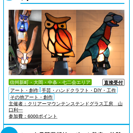
信州新町・大岡・中条・七二会エリア
直接受付
アート・創作
手芸・ハンドクラフト・DIY・工作
その他アート・創作
主催者：
クリアーマウンテンステンドグラス工房 山
口利一
参加費：
6000ポイント