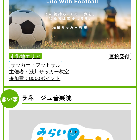
市街地エリア
直接受付
サッカー・フットサル
主催者：
浅川サッカー教室
参加費：
8000ポイント
ラネージュ音楽院
習い事