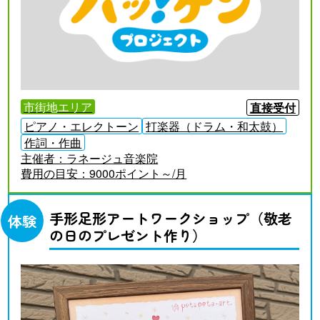
市街地エリア
直接受付
ピアノ・エレクトーン
打楽器（ドラム・和太鼓）
作詞・作曲
主催者：
ラネージュ音楽院
費用の目安：
9000ポイント～/月
手形足形アートワークショップ（敬老
体験
の日のプレゼント作り）